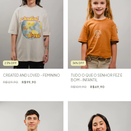
36
%
OFF
23
%
OFF
TUDO O QUE O SENHOR FEZ É
CREATED AND LOVED - FEMININO
BOM - INFANTIL
R$129,90
R$99,90
R$109,90
R$69,90