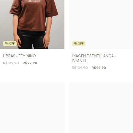
9
%
OFF
9
%
OFF
LIBRAS - FEMININO
IMAGEM E SEMELHANÇA -
INFANTIL
R$109,90
R$99,90
R$109,90
R$99,90